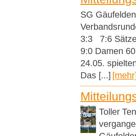
SG Gäufelden 
Verbandsru
3:3 7:6 Sätz
9:0 Damen 
24.05. spielt
Das [...]
[mehr
Mitteilung
Toller T
vergange
Gäufelden