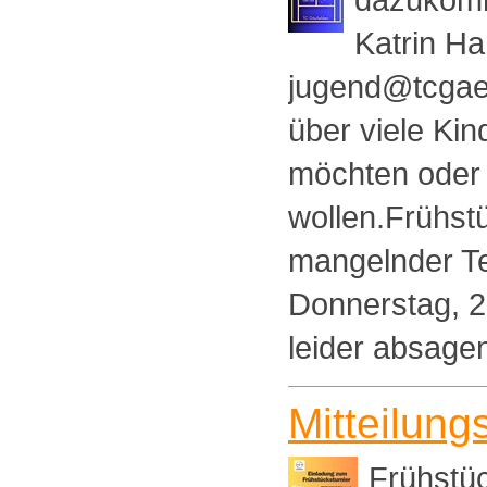
Katrin Ha
jugend@tcgaeu
über viele Kin
möchten oder
wollen.Frühst
mangelnder Te
Donnerstag, 2
leider absagen
Mitteilung
Frühstüc