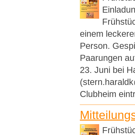
Einladun
Frühstüc
einem leckeren
Person. Gespi
Paarungen auf
23. Juni bei H
(stern.harald
Clubheim eint
Mitteilung
Frühstüc