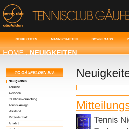
NEUIGKEITEN
MANNSCHAFTEN
DOWNLOADS
P
HOME
. NEUIGKEITEN
Neuigkeit
TC GÄUFELDEN E.V.
Neuigkeiten
Termine
Aktionen
Clubheimvermietung
Mitteilung
Tennis-Anlage
Vorstand
Tennis N
Mitgliedschaft
Anfahrt