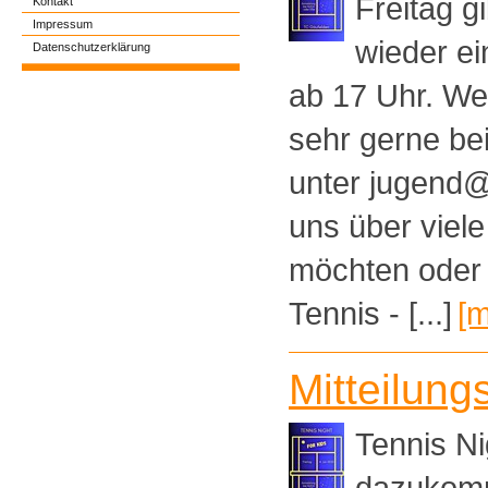
Freitag g
Kontakt
Impressum
wieder ei
Datenschutzerklärung
ab 17 Uhr. W
sehr gerne be
unter jugend@
uns über viele
möchten oder
Tennis - [...]
[m
Mitteilung
Tennis N
dazukomm