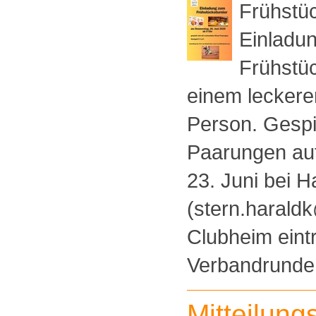
Frühstüc
Einladun
Frühstüc
einem leckeren
Person. Gespi
Paarungen auf
23. Juni bei H
(stern.harald
Clubheim eint
Verbandrunde [
Mitteilung