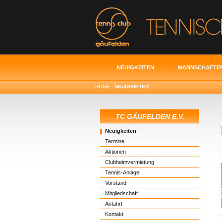
NEUIGKEITEN
MANNSCHAFTE
HOME
. NEUIGKEITEN
TC GÄUFELDEN E.V.
Neuigkeiten
Termine
Aktionen
Clubheimvermietung
Tennis-Anlage
Vorstand
Mitgliedschaft
Anfahrt
Kontakt