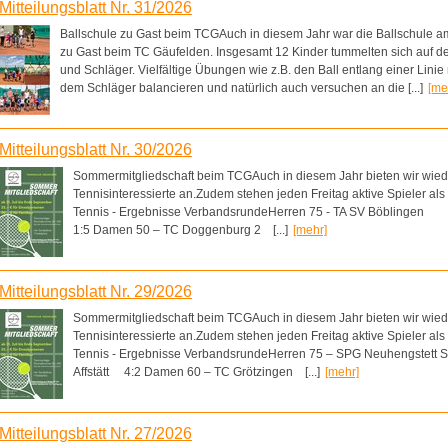
Mitteilungsblatt Nr. 31/2026
Ballschule zu Gast beim TCGAuch in diesem Jahr war die Ballschule a
zu Gast beim TC Gäufelden. Insgesamt 12 Kinder tummelten sich auf dem
und Schläger. Vielfältige Übungen wie z.B. den Ball entlang einer Linie
dem Schläger balancieren und natürlich auch versuchen an die [...]
[me
Mitteilungsblatt Nr. 30/2026
Sommermitgliedschaft beim TCGAuch in diesem Jahr bieten wir wied
Tennisinteressierte an.Zudem stehen jeden Freitag aktive Spieler al
Tennis - Ergebnisse VerbandsrundeHerren 75 - TA SV Böblinge
1:5 Damen 50 – TC Doggenburg 2 [...]
[mehr]
Mitteilungsblatt Nr. 29/2026
Sommermitgliedschaft beim TCGAuch in diesem Jahr bieten wir wied
Tennisinteressierte an.Zudem stehen jeden Freitag aktive Spieler al
Tennis - Ergebnisse VerbandsrundeHerren 75 – SPG Neuhengstett
Affstätt 4:2 Damen 60 – TC Grötzingen [...]
[mehr]
Mitteilungsblatt Nr. 27/2026