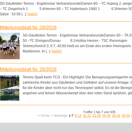
SG Gäufelden Tennis - Ergebnisse VerbandsrundeDamen 60 – TC Asperg 2, wege
– TC Degerloch 1 5:4Herren 60 – TC Haiterbach 1980 1 6:3Herren
Sätze 53:58 [...]
[mehr]
Mitteilungsblatt Nr. 28/2026
SG Gäufelden Tennis - Ergebnisse VerbandsrundeDamen 60 – T
50 –TC Ehingen/Donau 8:1Hobby-Herren - TSC Renningen 6
Simmozheim3:3, 6:7, 40:60 hieß es am Ende des ersten Heimspiels
Markbronn. In [...]
[mehr]
Mitteilungsblatt Nr. 26/2026
Tennis-Spaß beim TCG - Ein Highlight: Die BeregnungsanlageAm v
zahlreiche Kinder aus Gäufelden und Gültstein auf unserer Anlage. 
für die Kinder aber nicht nur das Tennisspiel selbst. Es ist die B
angehen und feinen Wasserdampf über den roten Sand sprühen, gibt e
Treffer 1 bis 7 von 635
<< Erste
< Vorherige
1-7
8-14
15-21
22-28
29-35
36-42
43-49