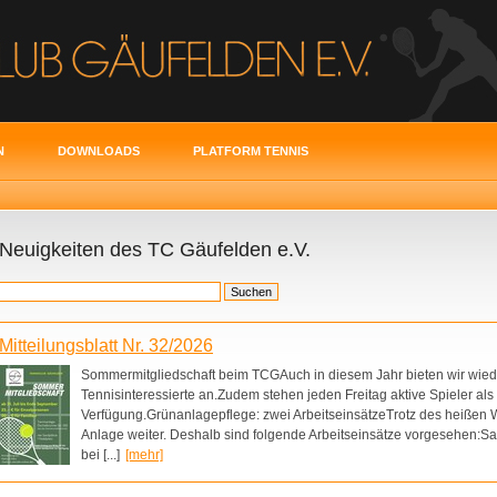
N
DOWNLOADS
PLATFORM TENNIS
Neuigkeiten des TC Gäufelden e.V.
Mitteilungsblatt Nr. 32/2026
Sommermitgliedschaft beim TCGAuch in diesem Jahr bieten wir wied
Tennisinteressierte an.Zudem stehen jeden Freitag aktive Spieler als
Verfügung.Grünanlagepflege: zwei ArbeitseinsätzeTrotz des heißen W
Anlage weiter. Deshalb sind folgende Arbeitseinsätze vorgesehen:Sa
bei [...]
[mehr]