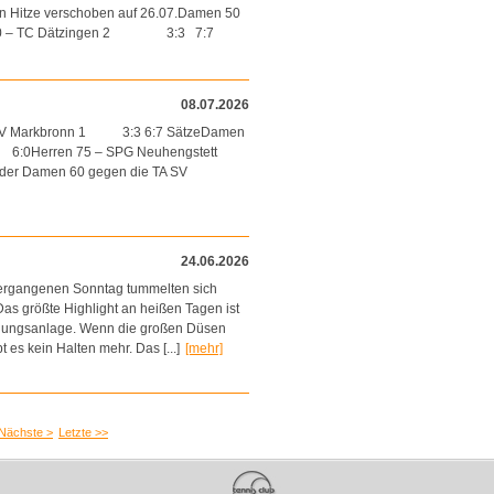
n Hitze verschoben auf 26.07.Damen 50
 50 – TC Dätzingen 2 3:3 7:7
08.07.2026
A SV Markbronn 1 3:3 6:7 SätzeDamen
:0Herren 75 – SPG Neuhengstett
 der Damen 60 gegen die TA SV
24.06.2026
ergangenen Sonntag tummelten sich
Das größte Highlight an heißen Tagen ist
eregnungsanlage. Wenn die großen Düsen
s kein Halten mehr. Das [...]
[mehr]
Nächste >
Letzte >>