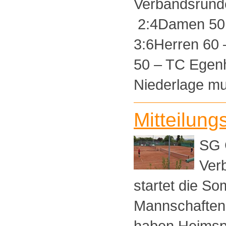
Verbandsru
2:4Damen 50
3:6Herren 
50 – TC Ege
Niederlage mus
Mitteilung
SG 
Ver
startet die S
Mannschaften
haben Heimspi