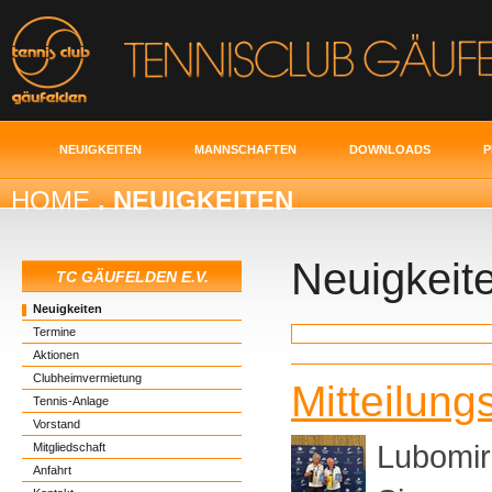
NEUIGKEITEN
MANNSCHAFTEN
DOWNLOADS
P
HOME
. NEUIGKEITEN
Neuigkeit
TC GÄUFELDEN E.V.
Neuigkeiten
Termine
Aktionen
Clubheimvermietung
Mitteilung
Tennis-Anlage
Vorstand
Lubomir
Mitgliedschaft
Anfahrt