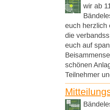
wir ab 1
Bändeles
euch herzlich 
die verbandssp
euch auf span
Beisammensei
schönen Anlag
Teilnehmer und
Mitteilung
Bändele