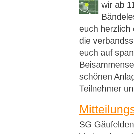
wir ab 1
Bändeles
euch herzlich 
die verbandssp
euch auf span
Beisammensei
schönen Anlag
Teilnehmer und
Mitteilung
SG Gäufelden