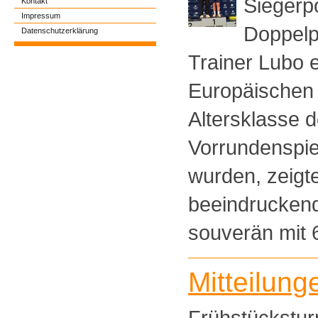
Siegerp
Kontakt
Impressum
Doppelp
Datenschutzerklärung
Trainer Lubo e
Europäischen 
Altersklasse 
Vorrundenspie
wurden, zeigte
beeindrucken
souverän mit 6
Mitteilung
Frühstückstur