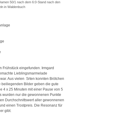
Damen 50/1 nach dem 6:0-Stand nach den
eln in Waldenbuch
Anlage
age
e
en Frühstück eingefunden. Irmgard
tgemachte Lieblingsmarmelade
t war. Aus vielen Srten konnten Brötchen
 beiliegenden Bilder geben die gute
e 4 x 25 Minuten mit einer Pause von 5
 Es wurden nur die gewonnenen Punkte
r den Durchschnittswert aller gewonnenen
 und einen Trostpreis. Die Resonanz für
r gibt.