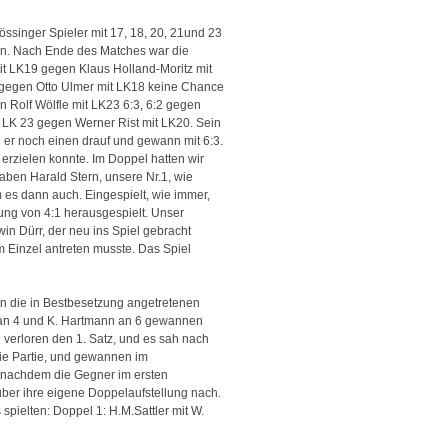
ssinger Spieler mit 17, 18, 20, 21und 23
nen. Nach Ende des Matches war die
it LK19 gegen Klaus Holland-Moritz mit
e gegen Otto Ulmer mit LK18 keine Chance
 Rolf Wölfle mit LK23 6:3, 6:2 gegen
t LK 23 gegen Werner Rist mit LK20. Sein
e er noch einen drauf und gewann mit 6:3.
erzielen konnte. Im Doppel hatten wir
ben Harald Stern, unsere Nr.1, wie
es dann auch. Eingespielt, wie immer,
ng von 4:1 herausgespielt. Unser
in Dürr, der neu ins Spiel gebracht
m Einzel antreten musste. Das Spiel
en die in Bestbesetzung angetretenen
bl an 4 und K. Hartmann an 6 gewannen
 verloren den 1. Satz, und es sah nach
die Partie, und gewannen im
er nachdem die Gegner im ersten
ber ihre eigene Doppelaufstellung nach.
 spielten:
Doppel 1: H.M.Sattler mit W.