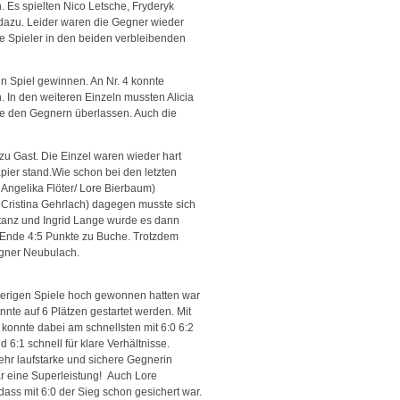
n.
Es spielten Nico Letsche, Fryderyk
dazu. Leider waren die Gegner wieder
 die Spieler in den beiden verbleibenden
n Spiel gewinnen. An Nr. 4 konnte
 In den weiteren Einzeln mussten Alicia
e den Gegnern überlassen. Auch die
zu Gast.
Die Einzel waren wieder hart
pier stand.Wie schon bei den letzten
Angelika Flöter/ Lore Bierbaum)
 Cristina Gehrlach) dagegen musste sich
otanz und Ingrid Lange wurde es dann
Ende 4:5 Punkte zu Buche. Trotzdem
egner Neubulach.
herigen Spiele hoch gewonnen hatten war
te auf 6 Plätzen gestartet werden. Mit
konnte dabei am schnellsten mit 6:0 6:2
 6:1 schnell für klare Verhältnisse.
hr laufstarke und sichere Gegnerin
ar eine Superleistung! Auch Lore
ass mit 6:0 der Sieg schon gesichert war.