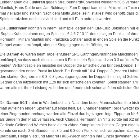
Leider haben die
Junioren
gegen Straubenhardt/Conweiler wieder mit 0:6 verlore
Mantiuk, Hans Dolde und Jan Schinagel. Zum Doppel kam noch Maximilian Taxer 
mal viel älter und stärker. Nach dem Motto ‚dabei sein ist alles‘ wird gehofft, dass
Spielen trotzdem noch motiviert sind und mit Elan antreten werden.
Die
Juniorinnen
konnten in ihrem Heimspiel gegen den IBM-Club Böblingen nur ei
Sophia Kubo in einem engen Spiel mit 6:4 6:7 13:11 den einzigen Punkt einfahren.
Hörmann, Miriam Mantiuk und Franziska Schäfer auch in engen Spielen die Punkt
Doppel waren umkämpft, aber die Siege gingen nach Böblingen.
Die
Damen 40
waren beim Tabellenführer SPG Gärtringen/Nufringen/ Maichingen 
umkämpft, so dass auch diesmal nach 6 Einzeln ein Spielstand von 3:3 auf dem Pa
beiden Verbandsspielen mussten die Doppel die Entscheidung bringen.Doppel 1 ( 
gewannen den ersten Punkt im Match-Tie-Break mit 10:4. Doppel 3 (Andrea Hahn/
den starken Gegnern mit 6:3, 6:3 geschlagen geben. Im Doppel 2 mit Ingrid Schik
Gegner dann letztendlich mit 11:9 für sich entscheiden konnten.
Somit standen am 
waren alle mit ihrer Leistung zufrieden und freuen sich schon auf den nächsten G
Die
Damen 50/1
traten in Waldenbuch an. Nachdem beide Mannschaften ihre bis
man auf einen engen Spielverlauf eingestellt. Bei unangenehmem Regenwetter konn
einer Regenunterbrechung wurden alle Einzel durchgezogen. Inge Eipper an Nr. 6 
als Siegerin den Platz verlassen. Auch Claudia Herrmann an Nr. 2 sorgte mit 6:2 und
Gerlinde Geltenbort-Wurster hatte einen zähen Kampf auszufechten. Gegen eine se
konnte sie nach 2 ½ Stunden mit 7:5 und 6:3 den Punkt für sich verbuchen; das w
Bierbaum, Helga Vietz und Margret Fauß-Wiech konnten ihre Einzel gewinnen, so d