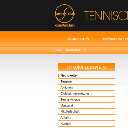
NEUIGKEITEN
MANNSCHAFTE
HOME
.
NEUIGKEITEN
TC GÄUFELDEN E.V.
Neuigkeiten
Termine
Aktionen
Clubheimvermietung
Tennis-Anlage
Vorstand
Mitgliedschaft
Anfahrt
Kontakt