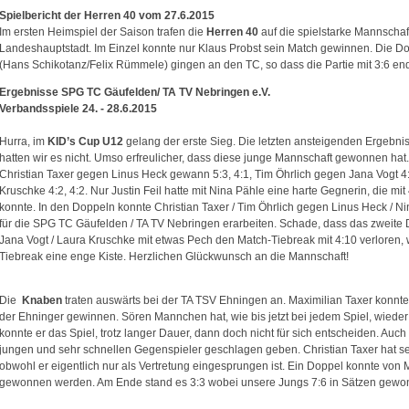
Spielbericht der Herren 40 vom 27.6.2015
Im ersten Heimspiel der Saison trafen die
Herren 40
auf die spielstarke Mannscha
Landeshauptstadt. Im Einzel konnte nur Klaus Probst sein Match gewinnen. Die D
(Hans Schikotanz/Felix Rümmele) gingen an den TC, so dass die Partie mit 3:6 en
Ergebnisse SPG TC Gäufelden/ TA TV Nebringen e.V.
Verbandsspiele 24. - 28.6.2015
Hurra, im
KID’s Cup U12
gelang der erste Sieg. Die letzten ansteigenden Ergebni
hatten wir es nicht. Umso erfreulicher, dass diese junge Mannschaft gewonnen hat
Christian Taxer gegen Linus Heck gewann 5:3, 4:1, Tim Öhrlich gegen Jana Vogt 4
Kruschke 4:2, 4:2. Nur Justin Feil hatte mit Nina Pähle eine harte Gegnerin, die mit
konnte. In den Doppeln konnte Christian Taxer / Tim Öhrlich gegen Linus Heck / Ni
für die SPG TC Gäufelden / TA TV Nebringen erarbeiten. Schade, dass das zweite D
Jana Vogt / Laura Kruschke mit etwas Pech den Match-Tiebreak mit 4:10 verloren, 
Tiebreak eine enge Kiste. Herzlichen Glückwunsch an die Mannschaft!
Die
Knaben
traten auswärts bei der TA TSV Ehningen an. Maximilian Taxer konnte
der Ehninger gewinnen. Sören Mannchen hat, wie bis jetzt bei jedem Spiel, wieder
konnte er das Spiel, trotz langer Dauer, dann doch nicht für sich entscheiden. Au
jungen und sehr schnellen Gegenspieler geschlagen geben. Christian Taxer hat sei
obwohl er eigentlich nur als Vertretung eingesprungen ist. Ein Doppel konnte vo
gewonnen werden. Am Ende stand es 3:3 wobei unsere Jungs 7:6 in Sätzen gewon