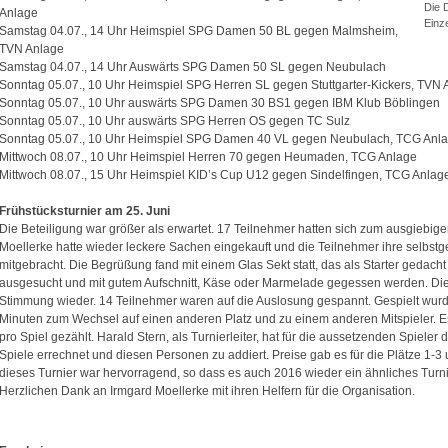
Die 
Anlage
Einz
Samstag 04.07., 14 Uhr Heimspiel SPG Damen 50 BL gegen Malmsheim,
TVN Anlage
Samstag 04.07., 14 Uhr Auswärts SPG Damen 50 SL gegen Neubulach
Sonntag 05.07., 10 Uhr Heimspiel SPG Herren SL gegen Stuttgarter-Kickers, TVN 
Sonntag 05.07., 10 Uhr auswärts SPG Damen 30 BS1 gegen IBM Klub Böblingen
Sonntag 05.07., 10 Uhr auswärts SPG Herren OS gegen TC Sulz
Sonntag 05.07., 10 Uhr Heimspiel SPG Damen 40 VL gegen Neubulach, TCG Anl
Mittwoch 08.07., 10 Uhr Heimspiel Herren 70 gegen Heumaden, TCG Anlage
Mittwoch 08.07., 15 Uhr Heimspiel KID’s Cup U12 gegen Sindelfingen, TCG Anlag
Frühstücksturnier am 25. Juni
Die Beteiligung war größer als erwartet. 17 Teilnehmer hatten sich zum ausgiebig
Moellerke hatte wieder leckere Sachen eingekauft und die Teilnehmer ihre selbs
mitgebracht. Die Begrüßung fand mit einem Glas Sekt statt, das als Starter gedach
ausgesucht und mit gutem Aufschnitt, Käse oder Marmelade gegessen werden. Die
Stimmung wieder. 14 Teilnehmer waren auf die Auslosung gespannt. Gespielt wurd
Minuten zum Wechsel auf einen anderen Platz und zu einem anderen Mitspieler.
pro Spiel gezählt. Harald Stern, als Turnierleiter, hat für die aussetzenden Spiele
Spiele errechnet und diesen Personen zu addiert. Preise gab es für die Plätze 1-3
dieses Turnier war hervorragend, so dass es auch 2016 wieder ein ähnliches Turnie
Herzlichen Dank an Irmgard Moellerke mit ihren Helfern für die Organisation.