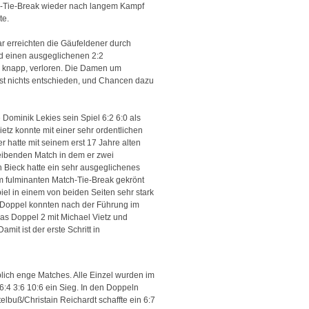
h-Tie-Break wieder nach langem Kampf
te.
r erreichten die Gäufeldener durch
nd einen ausgeglichenen 2:2
r knapp, verloren. Die Damen um
ist nichts entschieden, und Chancen dazu
Dominik Lekies sein Spiel 6:2 6:0 als
tz konnte mit einer sehr ordentlichen
 hatte mit seinem erst 17 Jahre alten
eibenden Match in dem er zwei
n Bieck hatte ein sehr ausgeglichenes
 fulminanten Match-Tie-Break gekrönt
iel in einem von beiden Seiten sehr stark
 Doppel konnten nach der Führung im
as Doppel 2 mit Michael Vietz und
it ist der erste Schritt in
lich enge Matches. Alle Einzel wurden im
:4 3:6 10:6 ein Sieg. In den Doppeln
elbuß/Christain Reichardt schaffte ein 6:7