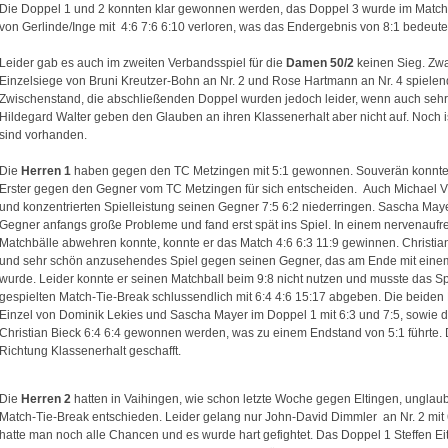
Die Doppel 1 und 2 konnten klar gewonnen werden, das Doppel 3 wurde im Matc
von Gerlinde/Inge mit 4:6 7:6 6:10 verloren, was das Endergebnis von 8:1 bedeute
Leider gab es auch im zweiten Verbandsspiel für die
Damen 50/2
keinen Sieg. Zwa
Einzelsiege von Bruni Kreutzer-Bohn an Nr. 2 und Rose Hartmann an Nr. 4 spiele
Zwischenstand, die abschließenden Doppel wurden jedoch leider, wenn auch seh
Hildegard Walter geben den Glauben an ihren Klassenerhalt aber nicht auf. Noch 
sind vorhanden.
Die
Herren 1
haben gegen den TC Metzingen mit 5:1 gewonnen.
Souverän konnte 
Erster gegen den Gegner vom TC Metzingen für sich entscheiden. Auch Michael Vie
und konzentrierten Spielleistung seinen Gegner 7:5 6:2 niederringen. Sascha Mayer
Gegner anfangs große Probleme und fand erst spät ins Spiel. In einem
nervenaufr
Matchbälle abwehren konnte, konnte er das Match 4:6 6:3 11:9 gewinnen. Christia
und sehr schön anzusehendes Spiel gegen seinen Gegner, das am Ende mit einem
wurde. Leider konnte er seinen Matchball beim 9:8 nicht nutzen und musste das Sp
gespielten Match-Tie-Break schlussendlich mit 6:4 4:6 15:17 abgeben.
Die beiden
Einzel von Dominik Lekies und Sascha Mayer im Doppel 1 mit 6:3 und 7:5, sowie d
Christian Bieck 6:4 6:4 gewonnen werden, was zu einem Endstand von 5:1 führte. Dam
Richtung
Klassenerhalt geschafft.
Die
Herren 2
hatten in Vaihingen, wie schon letzte Woche gegen Eltingen, unglaub
Match-Tie-Break entschieden. Leider gelang nur John-David Dimmler an Nr. 2 mit 6
hatte man noch alle Chancen und es wurde hart gefightet. Das Doppel 1 Steffen Eit