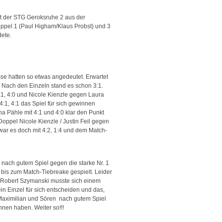
ft der STG Geroksruhe 2 aus der
oppel 1 (Paul Higham/Klaus Probst) und 3
dete.
sse hatten so etwas angedeutet. Erwartet
. Nach den Einzeln stand es schon 3:1.
:1, 4:0 und Nicole Kienzle gegen Laura
 4:1, 4:1 das Spiel für sich gewinnen
na Pähle mit 4:1 und 4:0 klar den Punkt
oppel Nicole Kienzle / Justin Feil gegen
war es doch mit 4:2, 1:4 und dem Match-
 nach gutem Spiel gegen die starke Nr. 1
 bis zum Match-Tiebreake gespielt. Leider
ch Robert Szymanski musste sich einem
n Einzel für sich entscheiden und das,
n Maximilian und Sören nach gutem Spiel
nen haben. Weiter so!!!