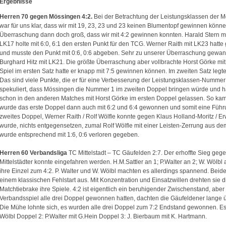
Ergebnisse
Herren 70 gegen Mössingen 4:2.
Bei der Betrachtung der Leistungsklassen der Mö
war für uns klar, dass wir mit 19, 23, 23 und 23 keinen Blumentopf gewinnen kön
Überraschung dann doch groß, dass wir mit 4:2 gewinnen konnten. Harald Stern m
LK17 holte mit 6:0, 6:1 den ersten Punkt für den TCG. Werner Raith mit LK23 hatt
und musste den Punkt mit 0:6, 0:6 abgeben. Sehr zu unserer Überraschung gewann
Burghard Hitz mit LK21. Die größte Überraschung aber vollbrachte Horst Görke mi
Spiel im ersten Satz hatte er knapp mit 7:5 gewinnen können. Im zweiten Satz legt
Das sind viele Punkte, die er für eine Verbesserung der Leistungsklassen-Nummer 
spekuliert, dass Mössingen die Nummer 1 im zweiten Doppel bringen würde und ha
schon in den anderen Matches mit Horst Görke im ersten Doppel gelassen. So kam 
wurde das erste Doppel dann auch mit 6:2 und 6:4 gewonnen und somit eine Führu
zweites Doppel, Werner Raith / Rolf Wölfle konnte gegen Klaus Holland-Moritz / Erw
wurde, nichts entgegensetzen, zumal Rolf Wölfle mit einer Leisten-Zerrung aus de
wurde entsprechend mit 1:6, 0:6 verloren gegeben.
Herren 60 Verbandsliga
TC Mittelstadt – TC Gäufelden 2:7. Der erhoffte Sieg geg
Mittelstädter konnte eingefahren werden. H.M.Sattler an 1; P.Walter an 2; W. Wöl
ihre Einzel zum 4:2. P. Walter und W. Wölbl machten es allerdings spannend. Beide
einem klassischen Fehlstart aus. Mit Konzentration und Einsatzwillen drehten sie 
Matchtiebrake ihre Spiele. 4:2 ist eigentlich ein beruhigender Zwischenstand, ab
Verbandsspiel alle drei Doppel gewonnen hatten, dachten die Gäufeldener lange ü
Die Mühe lohnte sich, es wurden alle drei Doppel zum 7:2 Endstand gewonnen. Es
Wölbl Doppel 2: P.Walter mit G.Hein Doppel 3: J. Bierbaum mit K. Hartmann.