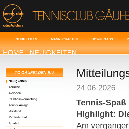
NEUIGKEITEN
MANNSCHAFTEN
DOWNLOADS
P
HOME
.
NEUIGKEITEN
Mitteilung
TC GÄUFELDEN E.V.
Neuigkeiten
24.06.2026
Termine
Aktionen
Clubheimvermietung
Tennis-Spaß 
Tennis-Anlage
Highlight: D
Vorstand
Mitgliedschaft
Am vergangen
Anfahrt