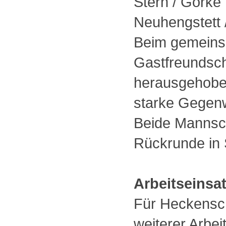
Stern / Görke
Neuhengstett
Beim gemeins
Gastfreundsch
herausgehobe
starke Gegen
Beide Mannsch
Rückrunde in
Arbeitseinsa
Für Heckenschn
weiterer Arbei