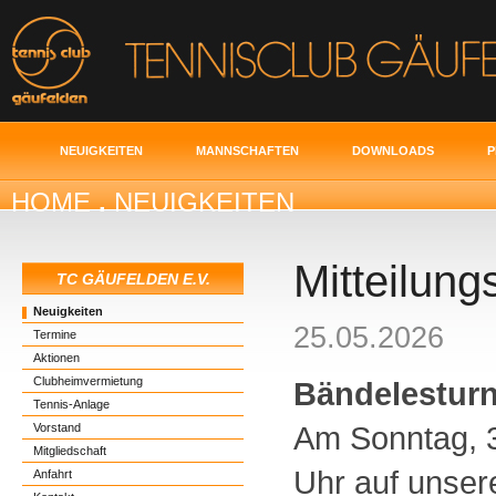
NEUIGKEITEN
MANNSCHAFTEN
DOWNLOADS
P
HOME
.
NEUIGKEITEN
Mitteilung
TC GÄUFELDEN E.V.
Neuigkeiten
25.05.2026
Termine
Aktionen
Clubheimvermietung
Bändelesturn
Tennis-Anlage
Am Sonntag, 3
Vorstand
Mitgliedschaft
Uhr auf unser
Anfahrt