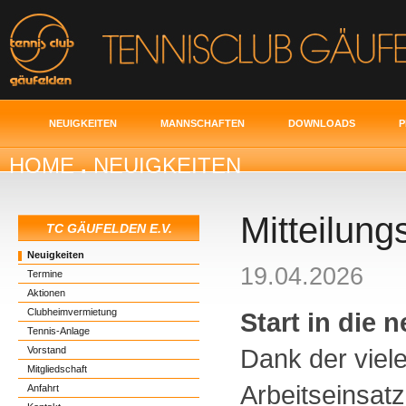
NEUIGKEITEN
MANNSCHAFTEN
DOWNLOADS
P
HOME
.
NEUIGKEITEN
Mitteilung
TC GÄUFELDEN E.V.
Neuigkeiten
19.04.2026
Termine
Aktionen
Clubheimvermietung
Start in die 
Tennis-Anlage
Dank der viel
Vorstand
Mitgliedschaft
Arbeitseinsat
Anfahrt